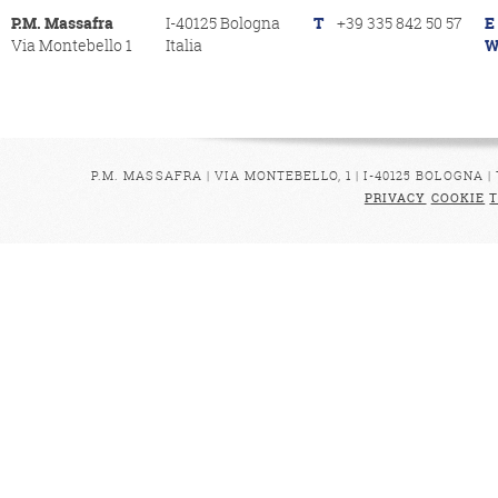
P.M. Massafra
I-40125 Bologna
T
+39 335 842 50 57
E
Via Montebello 1
Italia
P.M. MASSAFRA
|
VIA MONTEBELLO, 1
|
I-40125
BOLOGNA
|
PRIVACY
COOKIE
T