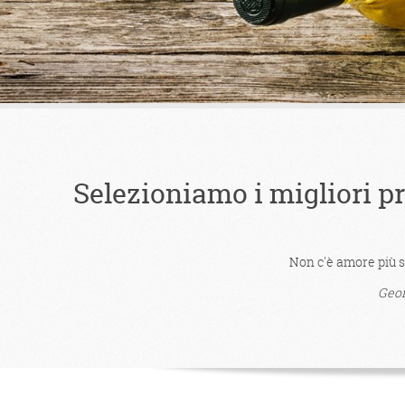
Selezioniamo i migliori pro
Non c'è amore più si
Geo